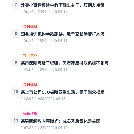
7
外卖小哥送餐途中救下轻生女子，获网友点赞
56.7万
23400
2026-04-13
今日爆料
8
知名培训机构卷款跑路，数千家长学费打水漂
56.7万
19800
2026-04-11
社会热点
9
某市医院号贩子猖獗，患者凌晨排队仍挂不到号
45.6万
18900
2026-04-11
今日爆料
10
某上市公司CEO被曝双重生活，妻子当众揭发
38.9万
9800
2026-04-13
娱乐吃瓜
11
某男团解散内幕曝光：成员矛盾激化是主因
67.8万
22300
2026-04-10