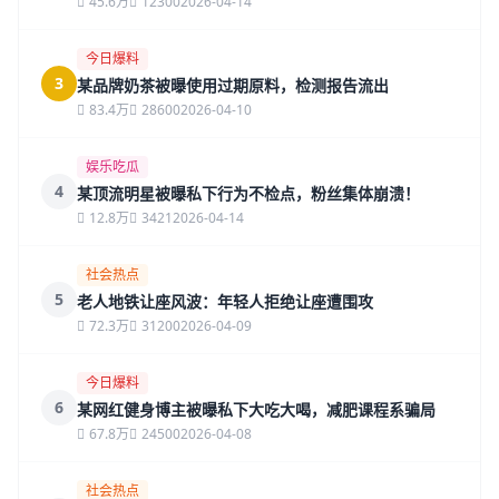
45.6万
12300
2026-04-14
今日爆料
3
某品牌奶茶被曝使用过期原料，检测报告流出
83.4万
28600
2026-04-10
娱乐吃瓜
4
某顶流明星被曝私下行为不检点，粉丝集体崩溃！
12.8万
3421
2026-04-14
社会热点
5
老人地铁让座风波：年轻人拒绝让座遭围攻
72.3万
31200
2026-04-09
今日爆料
6
某网红健身博主被曝私下大吃大喝，减肥课程系骗局
67.8万
24500
2026-04-08
社会热点