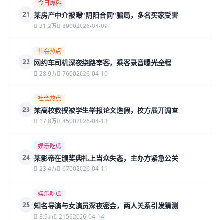
今日爆料
21
某房产中介被曝"阴阳合同"骗局，多名买家受害
31.2万
8900
2026-04-09
社会热点
22
网约车司机深夜绕路宰客，乘客录音曝光全程
28.9万
7600
2026-04-10
社会热点
23
某高校教授被学生举报论文造假，校方展开调查
17.8万
4500
2026-04-13
娱乐吃瓜
24
某影帝在颁奖典礼上当众失态，主办方紧急公关
23.4万
6700
2026-04-11
娱乐吃瓜
25
知名导演与女演员深夜密会，两人关系引发猜测
8.9万
2156
2026-04-14