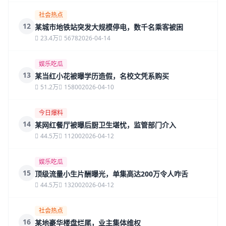
社会热点
12
某城市地铁站突发大规模停电，数千名乘客被困
23.4万
5678
2026-04-14
娱乐吃瓜
13
某当红小花被曝学历造假，名校文凭系购买
51.2万
15800
2026-04-10
今日爆料
14
某网红餐厅被曝后厨卫生堪忧，监管部门介入
44.5万
11200
2026-04-12
娱乐吃瓜
15
顶级流量小生片酬曝光，单集高达200万令人咋舌
44.5万
13200
2026-04-12
社会热点
16
某地豪华楼盘烂尾，业主集体维权