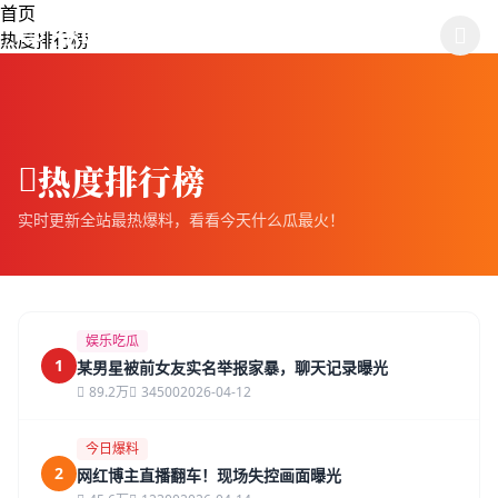
跳过导航
首页
🍉 88吃瓜在线
热度排行榜
热度排行榜
实时更新全站最热爆料，看看今天什么瓜最火！
娱乐吃瓜
1
某男星被前女友实名举报家暴，聊天记录曝光
89.2万
34500
2026-04-12
今日爆料
2
网红博主直播翻车！现场失控画面曝光