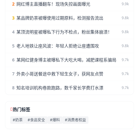
2
网红博主直播翻车！现场失控画面曝光
9.9k
3
某品牌奶茶被曝使用过期原料，检测报告流出
9.8k
4
某顶流明星被曝私下行为不检点，粉丝集体崩溃！
9.8k
5
老人地铁让座风波：年轻人拒绝让座遭围攻
9.8k
6
某网红健身博主被曝私下大吃大喝，减肥课程系骗局
9.7k
7
外卖小哥送餐途中救下轻生女子，获网友点赞
9.7k
8
知名培训机构卷款跑路，数千家长学费打水漂
9.7k
热门标签
#奶茶
#食品安全
#爆料
#消费者权益