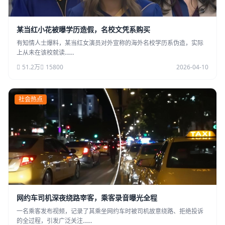
某当红小花被曝学历造假，名校文凭系购买
有知情人士爆料，某当红女演员对外宣称的海外名校学历系伪造，实际
上从未在该校就读……
51.2万
15800
2026-04-10
社会热点
网约车司机深夜绕路宰客，乘客录音曝光全程
一名乘客发布视频，记录了其乘坐网约车时被司机故意绕路、拒绝投诉
的全过程，引发广泛关注……