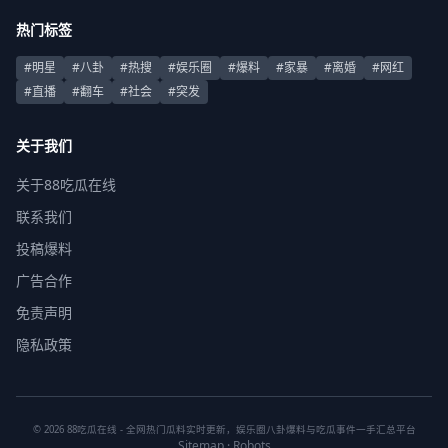
热门标签
#明星
#八卦
#热搜
#娱乐圈
#爆料
#家暴
#离婚
#网红
#直播
#翻车
#社会
#突发
关于我们
关于88吃瓜在线
联系我们
投稿爆料
广告合作
免责声明
隐私政策
© 2026 88吃瓜在线 - 全网热门瓜料实时更新，娱乐圈八卦爆料与吃瓜事件一手汇总平台
Sitemap
·
Robots