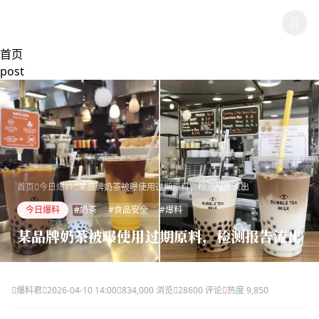
跳过导航
🍉 88吃瓜在线
首页
post
首页
今日爆料
某品牌奶茶被曝使用过期原料，检测报告流出
今日爆料
#奶茶
#食品安全
#爆料
某品牌奶茶被曝使用过期原料，检测报告流出
爆料君
2026-04-10 14:00
834,000 浏览
28600 评论
热度 9,850