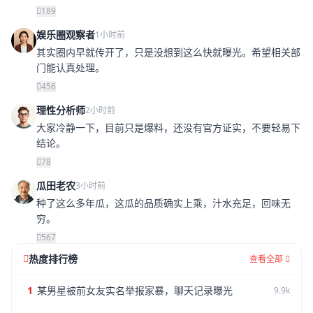
189
娱乐圈观察者
1小时前
其实圈内早就传开了，只是没想到这么快就曝光。希望相关部
门能认真处理。
456
理性分析师
2小时前
大家冷静一下，目前只是爆料，还没有官方证实，不要轻易下
结论。
78
瓜田老农
3小时前
种了这么多年瓜，这瓜的品质确实上乘，汁水充足，回味无
穷。
567
热度排行榜
查看全部
1
某男星被前女友实名举报家暴，聊天记录曝光
9.9k